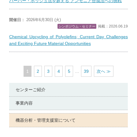
ハーバー・ボッシュ法を超える アンモニア合成法への挑戦
開催日：
2026年6月30日 (火)
掲載：2026.06.19
シンポジウム・セミナー
Chemical Upcycling of Polyolefins; Current Day Challenges
and Exciting Future Material Opportunities
1
2
3
4
5
…
39
次へ ≫
センターご紹介
事業内容
機器分析・管理支援室について